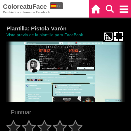
ColoreatuFace
ES
Inicio
Buscar
Categorías
Cambia los colores de Facebook
EN
Plantilla: Pistola Varón
Vista previa de la plantilla para FaceBook
Puntuar