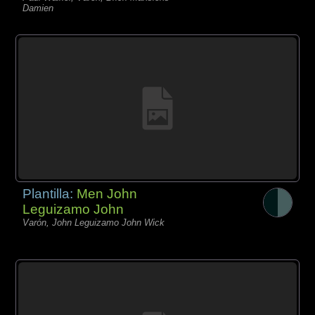
Damien
Plantilla:
Men John
Leguizamo John
Varón, John Leguizamo John Wick