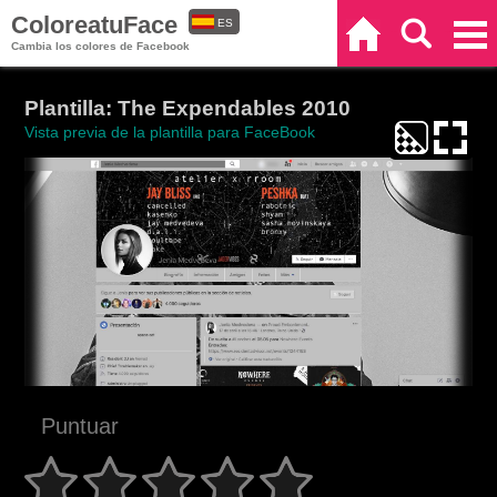
ColoreatuFace
ES
Inicio
Buscar
Categorías
Cambia los colores de Facebook
EN
Plantilla: The Expendables 2010
Vista previa de la plantilla para FaceBook
Puntuar