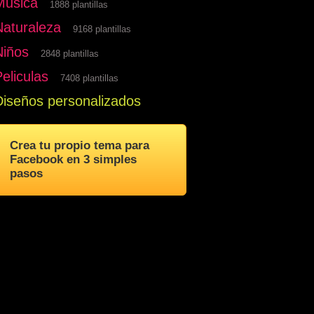
Musica
1888 plantillas
Naturaleza
9168 plantillas
Niños
2848 plantillas
eliculas
7408 plantillas
Diseños personalizados
Crea tu propio tema para
Facebook en 3 simples
pasos