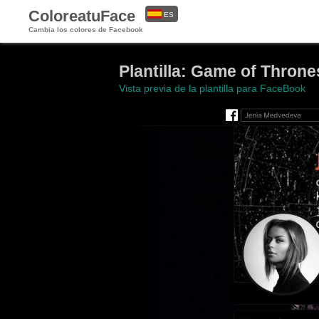
ColoreatuFace
ES
Cambia los colores de Facebook
EN
Plantilla: Game of Thron
Vista previa de la plantilla para FaceBook