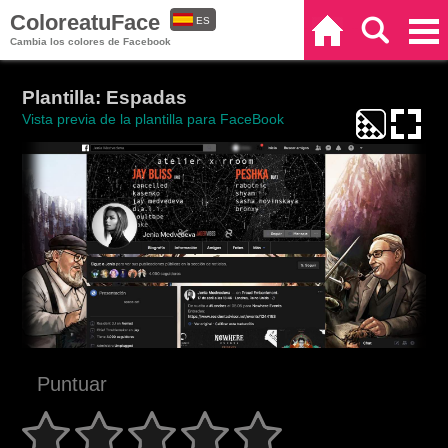
ColoreatuFace
ES
Inicio
Buscar
Categorías
Cambia los colores de Facebook
EN
Plantilla: Espadas
Vista previa de la plantilla para FaceBook
Puntuar