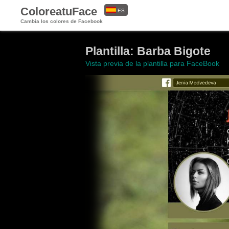
ColoreatuFace
ES
Cambia los colores de Facebook
EN
Plantilla: Barba Bigote
Vista previa de la plantilla para FaceBook