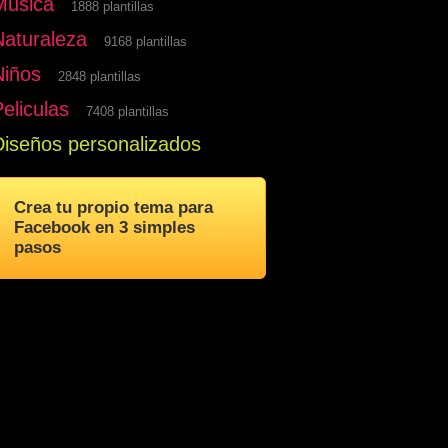
Musica
1888 plantillas
Naturaleza
9168 plantillas
Niños
2848 plantillas
eliculas
7408 plantillas
Diseños personalizados
Crea tu propio tema para
Facebook en 3 simples
pasos