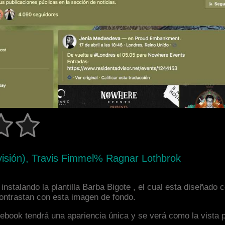
evisión), Travis Fimmel% Ragnar Lothbrok
nstalando la plantilla Barba Bigote , el cual esta diseñado
 contrastan con esta imagen de fondo.
facebook tendrá una apariencia única y se verá como la vista 