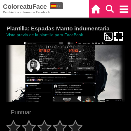
ColoreatuFace
ES
Inicio
Buscar
Categorías
Cambia los colores de Facebook
EN
Plantilla: Espadas Manto indumentaria
Vista previa de la plantilla para FaceBook
Puntuar