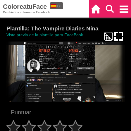
ColoreatuFace
ES
Inicio
Buscar
Categorías
Cambia los colores de Facebook
EN
Plantilla: The Vampire Diaries Nina
Vista previa de la plantilla para FaceBook
Puntuar