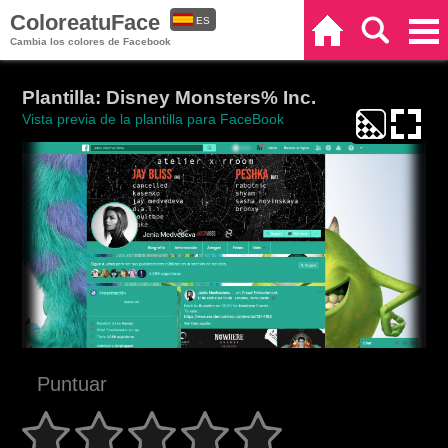
ColoreatuFace
ES
Inicio
Buscar
Categorías
Cambia los colores de Facebook
EN
Plantilla: Disney Monsters% Inc.
Vista previa de la plantilla para FaceBook
Puntuar