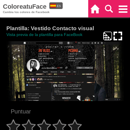
ColoreatuFace
ES
Inicio
Buscar
Categorías
Cambia los colores de Facebook
EN
Plantilla: Vestido Contacto visual
Vista previa de la plantilla para FaceBook
Puntuar