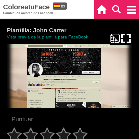
ColoreatuFace
ES
Inicio
Buscar
Categorías
Cambia los colores de Facebook
EN
Plantilla: John Carter
Vista previa de la plantilla para FaceBook
Puntuar