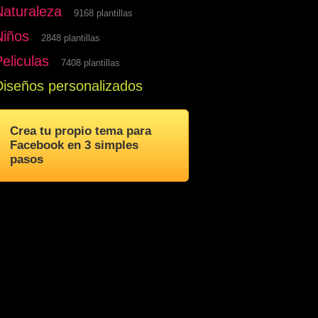
Naturaleza
9168 plantillas
Niños
2848 plantillas
eliculas
7408 plantillas
Diseños personalizados
Crea tu propio tema para
Facebook en 3 simples
pasos