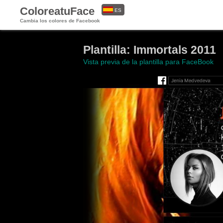
ColoreatuFace
ES
Cambia los colores de Facebook
EN
Plantilla: Immortals 2011
Vista previa de la plantilla para FaceBook