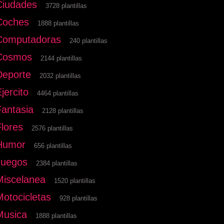
Ciudades
3728 plantillas
Coches
1888 plantillas
Computadoras
240 plantillas
Cosmos
2144 plantillas
Deporte
2032 plantillas
jercito
4464 plantillas
Fantasia
2128 plantillas
Flores
2576 plantillas
Humor
656 plantillas
Juegos
2384 plantillas
Miscelanea
1520 plantillas
Motocicletas
928 plantillas
Musica
1888 plantillas