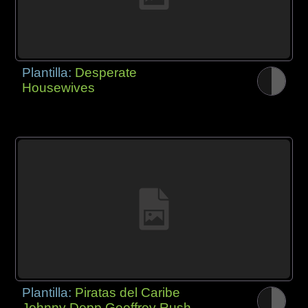
Plantilla:
Desperate
Housewives
Plantilla:
Piratas del Caribe
Johnny Depp Geoffrey Rush