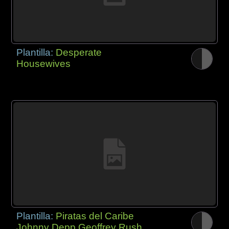
Plantilla:
Desperate
Housewives
Plantilla:
Piratas del Caribe
Johnny Depp Geoffrey Rush