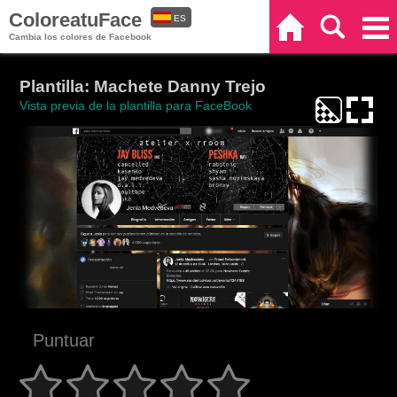
ColoreatuFace
ES
Inicio
Buscar
Categorías
Cambia los colores de Facebook
EN
Plantilla: Machete Danny Trejo
Vista previa de la plantilla para FaceBook
Puntuar