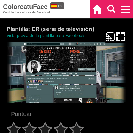
ColoreatuFace
ES
Inicio
Buscar
Categorías
Cambia los colores de Facebook
EN
Plantilla: ER (serie de televisión)
Vista previa de la plantilla para FaceBook
Puntuar