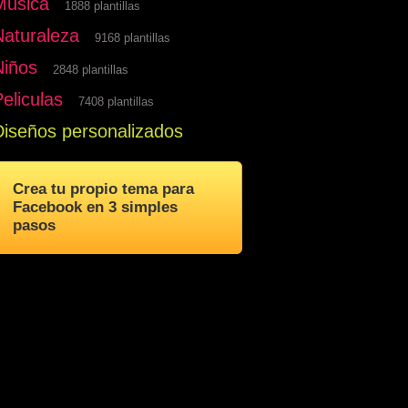
Musica
1888 plantillas
Naturaleza
9168 plantillas
Niños
2848 plantillas
eliculas
7408 plantillas
Diseños personalizados
Crea tu propio tema para
Facebook en 3 simples
pasos