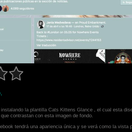
,
nstalando la plantilla Cats Kittens Glance , el cual esta d
s que contrastan con esta imagen de fondo.
facebook tendrá una apariencia única y se verá como la vista 