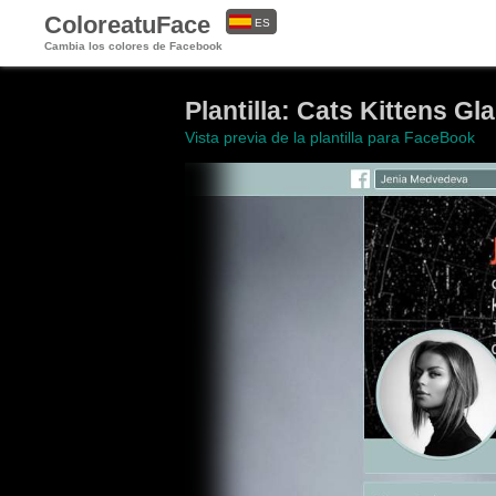
ColoreatuFace
ES
Cambia los colores de Facebook
EN
Plantilla: Cats Kittens Gl
Vista previa de la plantilla para FaceBook