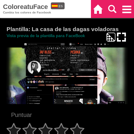
ColoreatuFace
ES
Inicio
Buscar
Categorías
Cambia los colores de Facebook
EN
Plantilla: La casa de las dagas voladoras
Vista previa de la plantilla para FaceBook
Puntuar