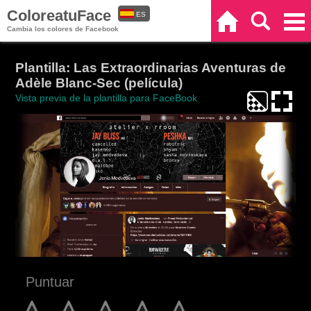
ColoreatuFace
ES
Inicio
Buscar
Categorías
Cambia los colores de Facebook
EN
Plantilla: Las Extraordinarias Aventuras de
Adèle Blanc-Sec (película)
Vista previa de la plantilla para FaceBook
Puntuar