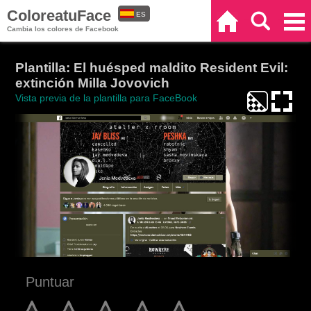
ColoreatuFace
ES
Inicio
Buscar
Categorías
Cambia los colores de Facebook
EN
Plantilla: El huésped maldito Resident Evil:
extinción Milla Jovovich
Vista previa de la plantilla para FaceBook
Puntuar