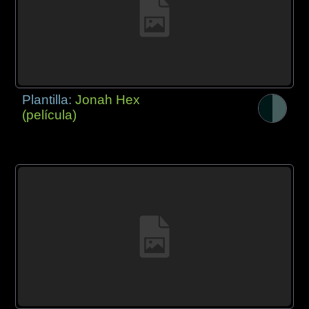
Plantilla:
Jonah Hex
(película)