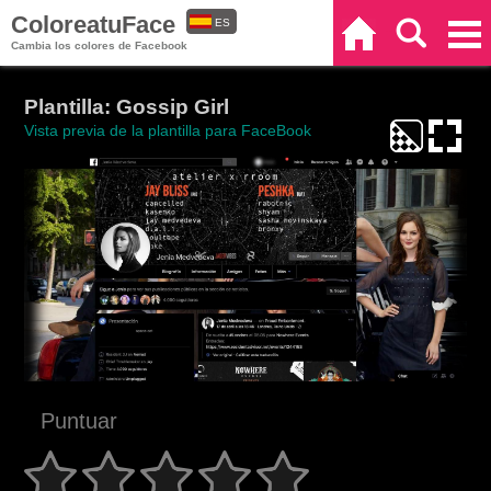
ColoreatuFace
ES
Inicio
Buscar
Categorías
Cambia los colores de Facebook
EN
Plantilla: Gossip Girl
Vista previa de la plantilla para FaceBook
Puntuar