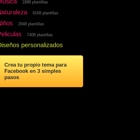
Musica
1888 plantillas
Naturaleza
9168 plantillas
Niños
2848 plantillas
eliculas
7408 plantillas
Diseños personalizados
Crea tu propio tema para
Facebook en 3 simples
pasos