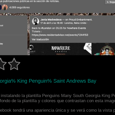
eorgia% King Penguin% Saint Andrews Bay
instalando la plantilla Penguins Many South Georgia King Pe
ndo de la plantilla y colores que contrastan con esta imag
facebook tendrá una apariencia única y se verá como la vista 