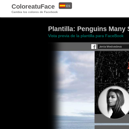
ColoreatuFace
ES
Cambia los colores de Facebook
EN
Plantilla: Penguins Many
Vista previa de la plantilla para FaceBook