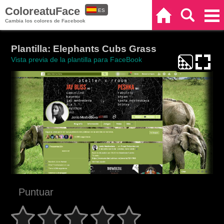
ColoreatuFace
ES
Inicio
Buscar
Categorías
Cambia los colores de Facebook
EN
Plantilla: Elephants Cubs Grass
Vista previa de la plantilla para FaceBook
Puntuar