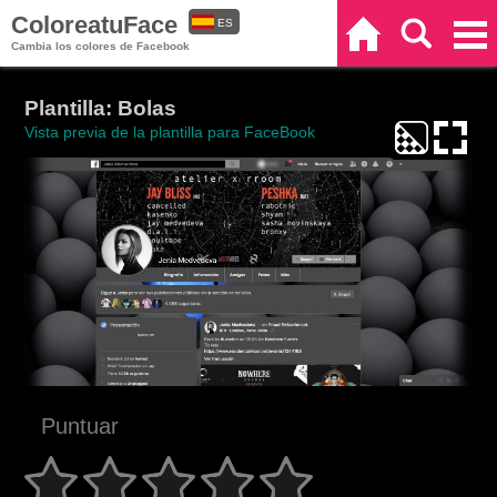
ColoreatuFace
ES
Inicio
Buscar
Categorías
Cambia los colores de Facebook
EN
Plantilla: Bolas
Vista previa de la plantilla para FaceBook
Puntuar