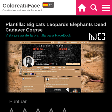
ColoreatuFace
ES
Inicio
Buscar
Categorías
Cambia los colores de Facebook
EN
Plantilla: Big cats Leopards Elephants Dead
Cadaver Corpse
Vista previa de la plantilla para FaceBook
Puntuar