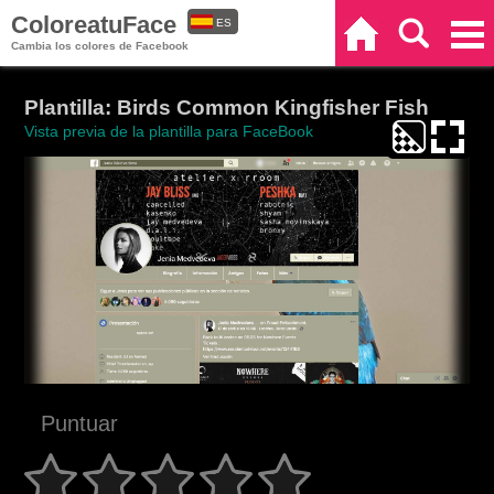
ColoreatuFace
ES
Inicio
Buscar
Categorías
Cambia los colores de Facebook
EN
Plantilla: Birds Common Kingfisher Fish
Vista previa de la plantilla para FaceBook
Puntuar