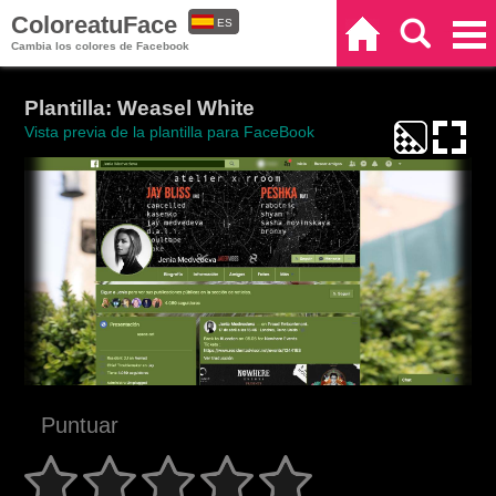
ColoreatuFace
ES
Inicio
Buscar
Categorías
Cambia los colores de Facebook
EN
Plantilla: Weasel White
Vista previa de la plantilla para FaceBook
Puntuar