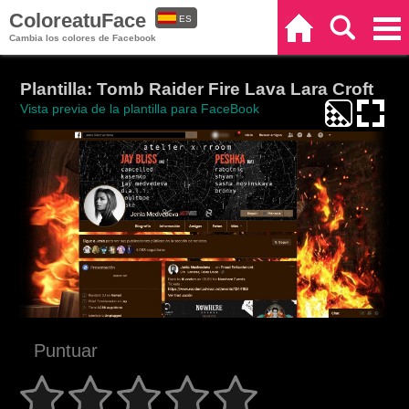
ColoreatuFace
ES
Inicio
Buscar
Categorías
Cambia los colores de Facebook
EN
Plantilla: Tomb Raider Fire Lava Lara Croft
Vista previa de la plantilla para FaceBook
Puntuar