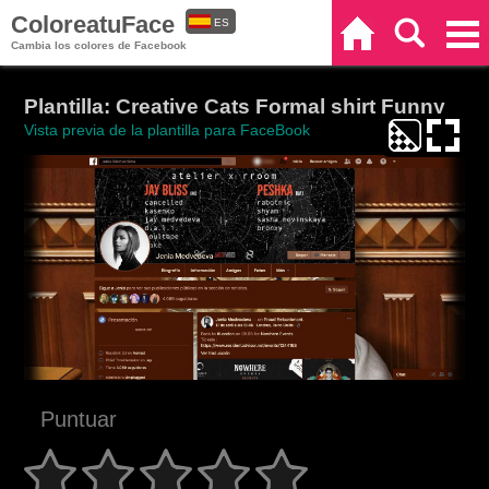
ColoreatuFace
ES
Inicio
Buscar
Categorías
Cambia los colores de Facebook
EN
Plantilla: Creative Cats Formal shirt Funny
Vista previa de la plantilla para FaceBook
Puntuar