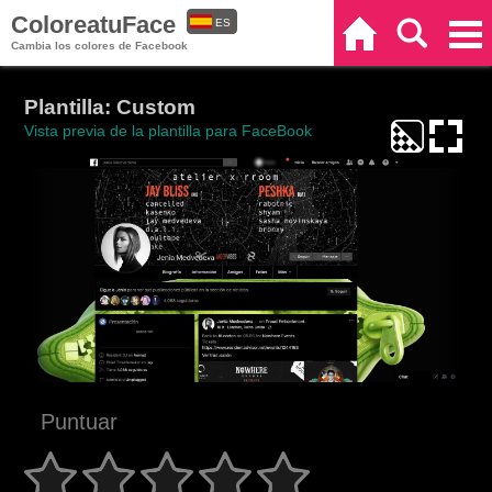
ColoreatuFace
ES
Inicio
Buscar
Categorías
Cambia los colores de Facebook
EN
Plantilla: Custom
Vista previa de la plantilla para FaceBook
Puntuar