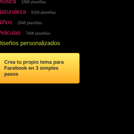
Musica
1888 plantillas
Naturaleza
9168 plantillas
Niños
2848 plantillas
eliculas
7408 plantillas
Diseños personalizados
Crea tu propio tema para
Facebook en 3 simples
pasos