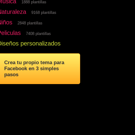
Musica
1888 plantillas
Naturaleza
9168 plantillas
Niños
2848 plantillas
eliculas
7408 plantillas
Diseños personalizados
Crea tu propio tema para
Facebook en 3 simples
pasos