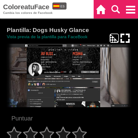
ColoreatuFace
ES
Inicio
Buscar
Categorías
Cambia los colores de Facebook
EN
Plantilla: Dogs Husky Glance
Vista previa de la plantilla para FaceBook
Puntuar