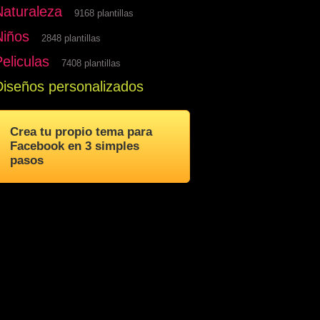
Naturaleza
9168 plantillas
Niños
2848 plantillas
eliculas
7408 plantillas
Diseños personalizados
Crea tu propio tema para
Facebook en 3 simples
pasos