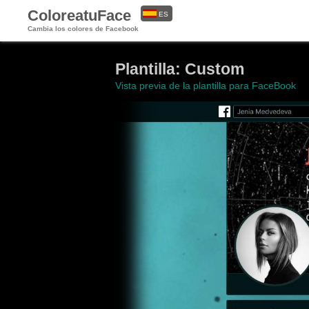
ColoreatuFace
ES
Cambia los colores de Facebook
EN
Plantilla: Custom
Vista previa de la plantilla para FaceBook