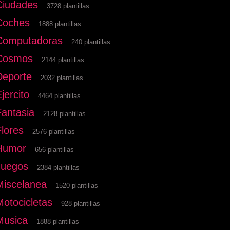
Ciudades
3728 plantillas
Coches
1888 plantillas
Computadoras
240 plantillas
Cosmos
2144 plantillas
Deporte
2032 plantillas
jercito
4464 plantillas
Fantasia
2128 plantillas
Flores
2576 plantillas
Humor
656 plantillas
Juegos
2384 plantillas
Miscelanea
1520 plantillas
Motocicletas
928 plantillas
Musica
1888 plantillas