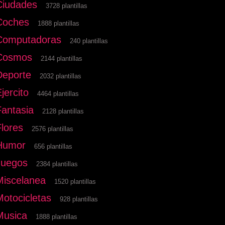
Ciudades
3728 plantillas
Coches
1888 plantillas
Computadoras
240 plantillas
Cosmos
2144 plantillas
Deporte
2032 plantillas
jercito
4464 plantillas
Fantasia
2128 plantillas
Flores
2576 plantillas
Humor
656 plantillas
Juegos
2384 plantillas
Miscelanea
1520 plantillas
Motocicletas
928 plantillas
Musica
1888 plantillas