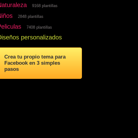
Naturaleza
9168 plantillas
Niños
2848 plantillas
eliculas
7408 plantillas
Diseños personalizados
Crea tu propio tema para
Facebook en 3 simples
pasos