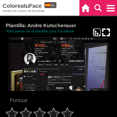
ColoreatuFace
ES
Inicio
Buscar
Categorías
Cambia los colores de Facebook
EN
Plantilla: Andre Kutscherauer
Vista previa de la plantilla para FaceBook
Puntuar