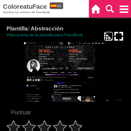
ColoreatuFace
ES
Inicio
Buscar
Categorías
Cambia los colores de Facebook
EN
Plantilla: Abstracción
Vista previa de la plantilla para FaceBook
Puntuar