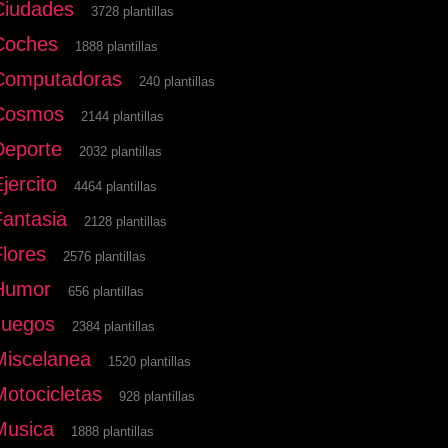
Ciudades
3728 plantillas
Coches
1888 plantillas
Computadoras
240 plantillas
Cosmos
2144 plantillas
Deporte
2032 plantillas
jercito
4464 plantillas
Fantasia
2128 plantillas
Flores
2576 plantillas
Humor
656 plantillas
Juegos
2384 plantillas
Miscelanea
1520 plantillas
Motocicletas
928 plantillas
Musica
1888 plantillas