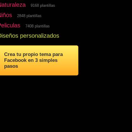
Naturaleza
9168 plantillas
Niños
2848 plantillas
eliculas
7408 plantillas
Diseños personalizados
Crea tu propio tema para
Facebook en 3 simples
pasos