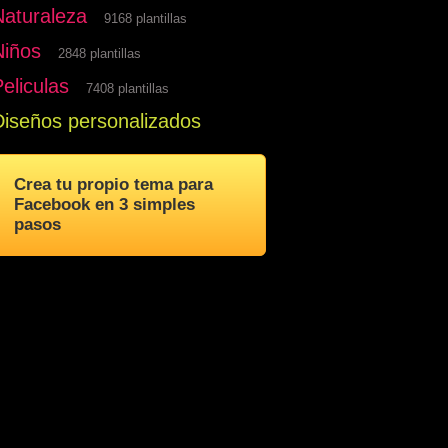
Naturaleza
9168 plantillas
Niños
2848 plantillas
eliculas
7408 plantillas
Diseños personalizados
Crea tu propio tema para
Facebook en 3 simples
pasos