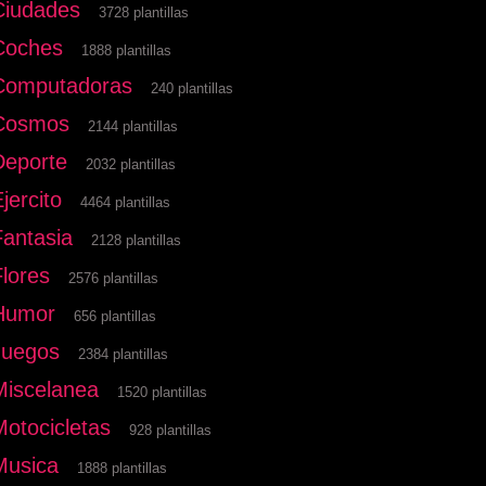
Ciudades
3728 plantillas
Coches
1888 plantillas
Computadoras
240 plantillas
Cosmos
2144 plantillas
Deporte
2032 plantillas
jercito
4464 plantillas
Fantasia
2128 plantillas
Flores
2576 plantillas
Humor
656 plantillas
Juegos
2384 plantillas
Miscelanea
1520 plantillas
Motocicletas
928 plantillas
Musica
1888 plantillas