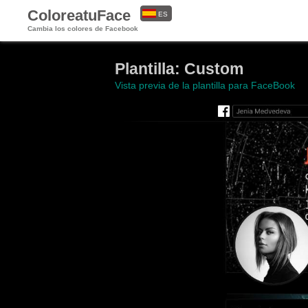
ColoreatuFace
ES
Cambia los colores de Facebook
EN
Plantilla: Custom
Vista previa de la plantilla para FaceBook