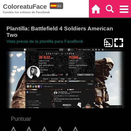
ColoreatuFace
ES
Inicio
Buscar
Categorías
Cambia los colores de Facebook
EN
Plantilla: Battlefield 4 Soldiers American
Two
Vista previa de la plantilla para FaceBook
Puntuar