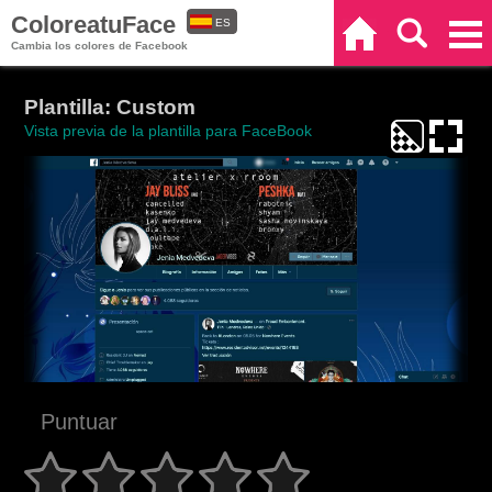
ColoreatuFace
ES
Inicio
Buscar
Categorías
Cambia los colores de Facebook
EN
Plantilla: Custom
Vista previa de la plantilla para FaceBook
Puntuar