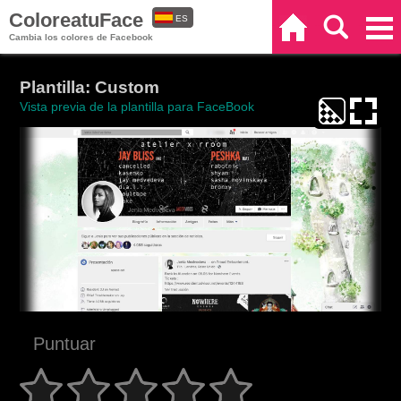
ColoreatuFace
ES
Inicio
Buscar
Categorías
Cambia los colores de Facebook
EN
Plantilla: Custom
Vista previa de la plantilla para FaceBook
Puntuar