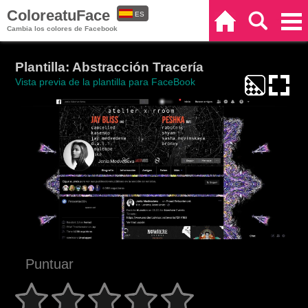
ColoreatuFace
ES
Inicio
Buscar
Categorías
Cambia los colores de Facebook
EN
Plantilla: Abstracción Tracería
Vista previa de la plantilla para FaceBook
Puntuar