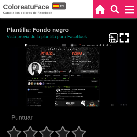
ColoreatuFace
ES
Inicio
Buscar
Categorías
Cambia los colores de Facebook
EN
Plantilla: Fondo negro
Vista previa de la plantilla para FaceBook
Puntuar