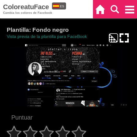
ColoreatuFace
ES
Inicio
Buscar
Categorías
Cambia los colores de Facebook
EN
Plantilla: Fondo negro
Vista previa de la plantilla para FaceBook
Puntuar