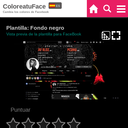
ColoreatuFace
ES
Inicio
Buscar
Categorías
Cambia los colores de Facebook
EN
Plantilla: Fondo negro
Vista previa de la plantilla para FaceBook
Puntuar