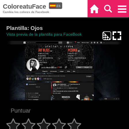
ColoreatuFace
ES
Inicio
Buscar
Categorías
Cambia los colores de Facebook
EN
Plantilla: Ojos
Vista previa de la plantilla para FaceBook
Puntuar