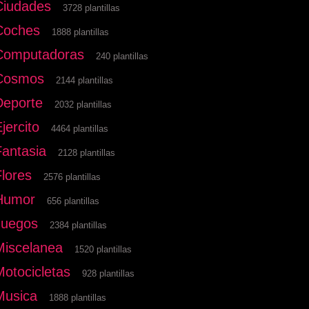
Ciudades
3728 plantillas
Coches
1888 plantillas
Computadoras
240 plantillas
Cosmos
2144 plantillas
Deporte
2032 plantillas
jercito
4464 plantillas
Fantasia
2128 plantillas
Flores
2576 plantillas
Humor
656 plantillas
Juegos
2384 plantillas
Miscelanea
1520 plantillas
Motocicletas
928 plantillas
Musica
1888 plantillas