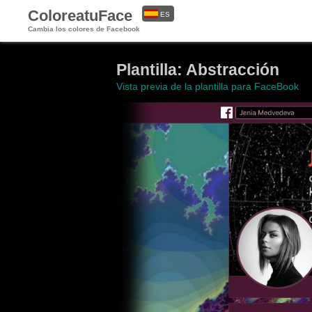
ColoreatuFace
ES
Cambia los colores de Facebook
EN
Plantilla: Abstracción
Vista previa de la plantilla para FaceBook