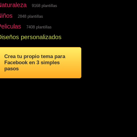
Naturaleza
9168 plantillas
Niños
2848 plantillas
eliculas
7408 plantillas
Diseños personalizados
Crea tu propio tema para
Facebook en 3 simples
pasos