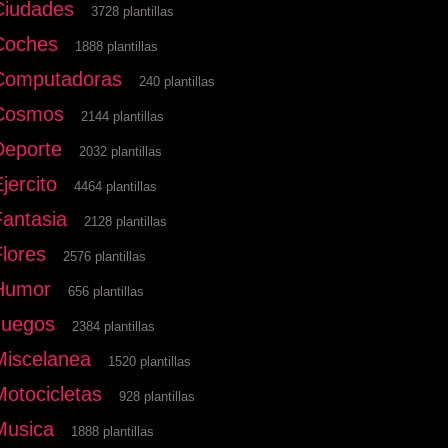
Ciudades
3728 plantillas
Coches
1888 plantillas
Computadoras
240 plantillas
Cosmos
2144 plantillas
Deporte
2032 plantillas
jercito
4464 plantillas
Fantasia
2128 plantillas
Flores
2576 plantillas
Humor
656 plantillas
Juegos
2384 plantillas
Miscelanea
1520 plantillas
Motocicletas
928 plantillas
Musica
1888 plantillas