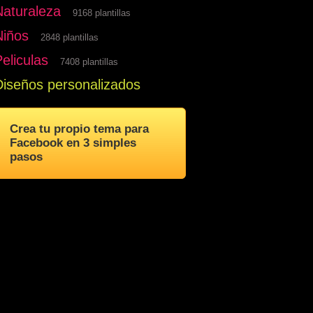
Naturaleza
9168 plantillas
Niños
2848 plantillas
eliculas
7408 plantillas
Diseños personalizados
Crea tu propio tema para
Facebook en 3 simples
pasos