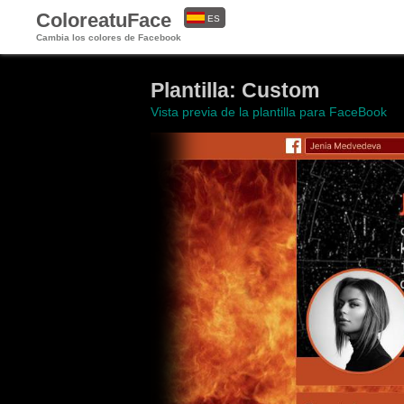
ColoreatuFace
ES
Cambia los colores de Facebook
EN
Plantilla: Custom
Vista previa de la plantilla para FaceBook