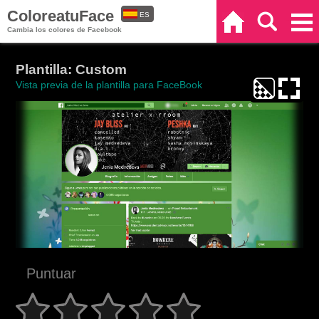
ColoreatuFace
ES
Inicio
Buscar
Categorías
Cambia los colores de Facebook
EN
Plantilla: Custom
Vista previa de la plantilla para FaceBook
Puntuar