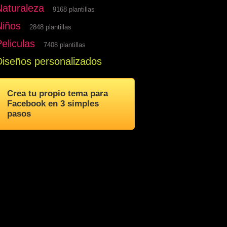
Naturaleza
9168 plantillas
Niños
2848 plantillas
eliculas
7408 plantillas
Diseños personalizados
Crea tu propio tema para
Facebook en 3 simples
pasos