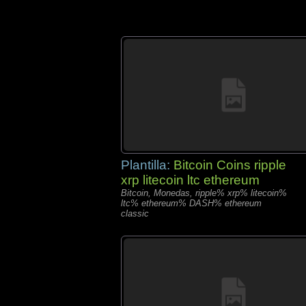
Plantilla:
Bitcoin Coins ripple
xrp litecoin ltc ethereum
Bitcoin, Monedas, ripple% xrp% litecoin%
ltc% ethereum% DASH% ethereum
classic