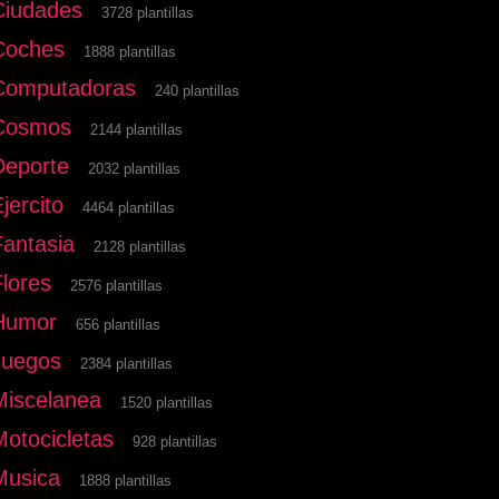
Ciudades
3728 plantillas
Coches
1888 plantillas
Computadoras
240 plantillas
Cosmos
2144 plantillas
Deporte
2032 plantillas
jercito
4464 plantillas
Fantasia
2128 plantillas
Flores
2576 plantillas
Humor
656 plantillas
Juegos
2384 plantillas
Miscelanea
1520 plantillas
Motocicletas
928 plantillas
Musica
1888 plantillas