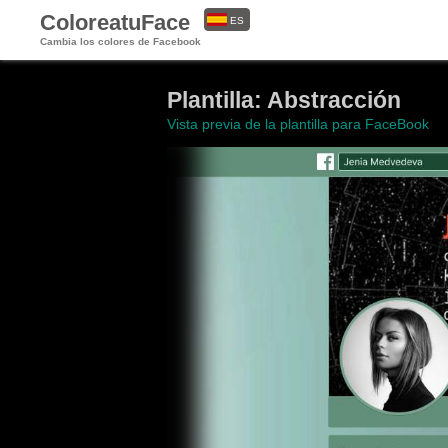
ColoreatuFace
ES
Cambia los colores de Facebook
EN
Plantilla: Abstracción
Vista previa de la plantilla para FaceBook